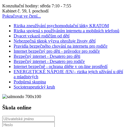
Konzultační hodiny: středa 7:10 - 7:55
Kabinet č. 59, I. poschodí
Pokračovat ve čtení...
Rizika zneužívání psychomodulační látky KRATOM
Rizika spojená s používáním internetu a mobilních telefonů
Dvacet vzkazů rodičům od dětí
Nebezpečná tiktok výzva ohrožuje životy dětí
Pravidla bezpečného chování na internetu pro rodiče
Internet bezpečný pro děti - průvodce pro rodiče
Bezpečný internet - Desatero pro děti
Bezpečný internet - Desatero pro rodiče
Internet bezpečně - ochrana dítěte v on-line prostředí
ENERGETICKÉ NÁPOJE /EN/– rizika jejich užívání u dětí
a mladistvých
Podpůrná skupina
Socioterapeutický kruh
Škola online