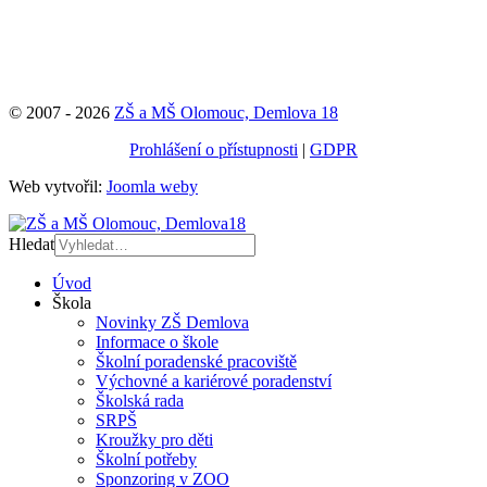
© 2007 - 2026
ZŠ a MŠ Olomouc, Demlova 18
Prohlášení o přístupnosti
|
GDPR
Web vytvořil:
Joomla weby
Hledat
Úvod
Škola
Novinky ZŠ Demlova
Informace o škole
Školní poradenské pracoviště
Výchovné a kariérové poradenství
Školská rada
SRPŠ
Kroužky pro děti
Školní potřeby
Sponzoring v ZOO