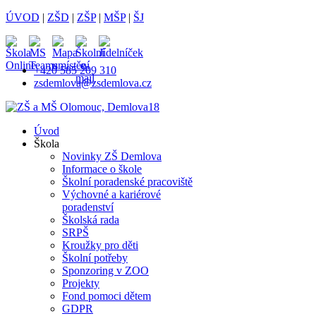
ÚVOD
|
ZŠD
|
ZŠP
|
MŠP
|
ŠJ
+420 585 209 310
zsdemlova@zsdemlova.cz
Úvod
Škola
Novinky ZŠ Demlova
Informace o škole
Školní poradenské pracoviště
Výchovné a kariérové
poradenství
Školská rada
SRPŠ
Kroužky pro děti
Školní potřeby
Sponzoring v ZOO
Projekty
Fond pomoci dětem
GDPR