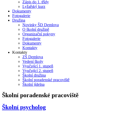
Zápis do 1. třídy
Lyžařský kurz
Dokumenty
Fotogalerie
Družina
Novinky ŠD Demlova
O školní družině
Organizační pokyny
Fotogalerie
Dokumenty
Kontakty
Kontakty
ZŠ Demlova
Vedení školy
Vyučující 1. stupeň
Vyučující 2. stupeň
Školní družina
Školní poradenské pracoviště
Školní jídelna
Školní poradenské pracoviště
Školní psycholog