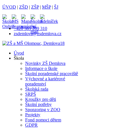
ÚVOD
|
ZŠD
|
ZŠP
|
MŠP
|
ŠJ
+420 585 209 310
zsdemlova@zsdemlova.cz
Úvod
Škola
Novinky ZŠ Demlova
Informace o škole
Školní poradenské pracoviště
Výchovné a kariérové
poradenství
Školská rada
SRPŠ
Kroužky pro děti
Školní potřeby
Sponzoring v ZOO
Projekty
Fond pomoci dětem
GDPR