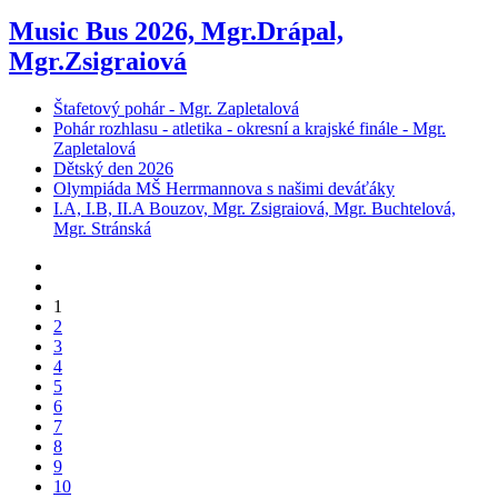
Music Bus 2026, Mgr.Drápal,
Mgr.Zsigraiová
Štafetový pohár - Mgr. Zapletalová
Pohár rozhlasu - atletika - okresní a krajské finále - Mgr.
Zapletalová
Dětský den 2026
Olympiáda MŠ Herrmannova s našimi deváťáky
I.A, I.B, II.A Bouzov, Mgr. Zsigraiová, Mgr. Buchtelová,
Mgr. Stránská
1
2
3
4
5
6
7
8
9
10