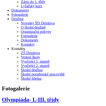
Zápis do 1. třídy
Lyžařský kurz
Dokumenty
Fotogalerie
Družina
Novinky ŠD Demlova
O školní družině
Organizační pokyny
Fotogalerie
Dokumenty
Kontakty
Kontakty
ZŠ Demlova
Vedení školy
Vyučující 1. stupeň
Vyučující 2. stupeň
Školní družina
Školní poradenské pracoviště
Školní jídelna
Fotogalerie
Olympiáda- I.-III. třídy