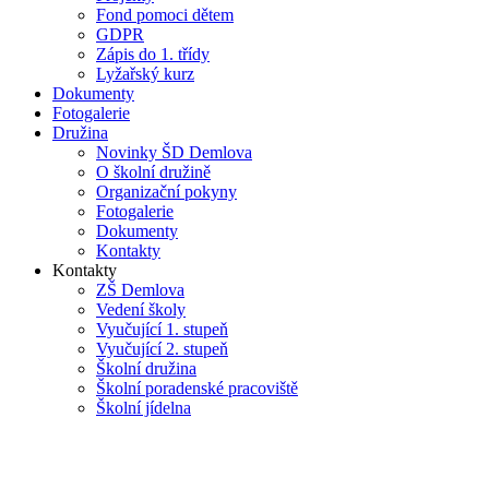
Fond pomoci dětem
GDPR
Zápis do 1. třídy
Lyžařský kurz
Dokumenty
Fotogalerie
Družina
Novinky ŠD Demlova
O školní družině
Organizační pokyny
Fotogalerie
Dokumenty
Kontakty
Kontakty
ZŠ Demlova
Vedení školy
Vyučující 1. stupeň
Vyučující 2. stupeň
Školní družina
Školní poradenské pracoviště
Školní jídelna