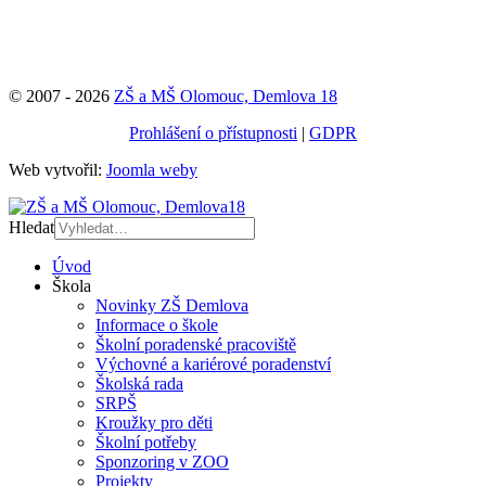
© 2007 - 2026
ZŠ a MŠ Olomouc, Demlova 18
Prohlášení o přístupnosti
|
GDPR
Web vytvořil:
Joomla weby
Hledat
Úvod
Škola
Novinky ZŠ Demlova
Informace o škole
Školní poradenské pracoviště
Výchovné a kariérové poradenství
Školská rada
SRPŠ
Kroužky pro děti
Školní potřeby
Sponzoring v ZOO
Projekty