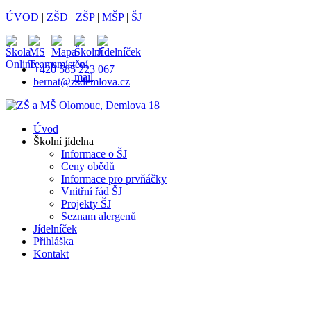
ÚVOD
|
ZŠD
|
ZŠP
|
MŠP
|
ŠJ
+420 585 223 067
bernat@zsdemlova.cz
Úvod
Školní jídelna
Informace o ŠJ
Ceny obědů
Informace pro prvňáčky
Vnitřní řád ŠJ
Projekty ŠJ
Seznam alergenů
Jídelníček
Přihláška
Kontakt