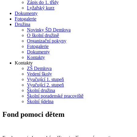
Zápis do 1. třídy
Lyžařský kurz
Dokumenty
Fotogalerie
Družina
Novinky ŠD Demlova
O školní družině
Organizační pokyny
Fotogalerie
Dokumenty
Kontakty
Kontakty
ZŠ Demlova
Vedení školy
Vyučující 1. stupeň
Vyučující 2. stupeň
Školní družina
Školní poradenské pracoviště
Školní jídelna
Fond pomoci dětem