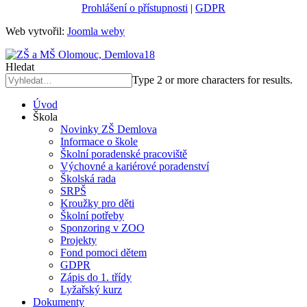
Prohlášení o přístupnosti
|
GDPR
Web vytvořil:
Joomla weby
Hledat
Type 2 or more characters for results.
Úvod
Škola
Novinky ZŠ Demlova
Informace o škole
Školní poradenské pracoviště
Výchovné a kariérové poradenství
Školská rada
SRPŠ
Kroužky pro děti
Školní potřeby
Sponzoring v ZOO
Projekty
Fond pomoci dětem
GDPR
Zápis do 1. třídy
Lyžařský kurz
Dokumenty