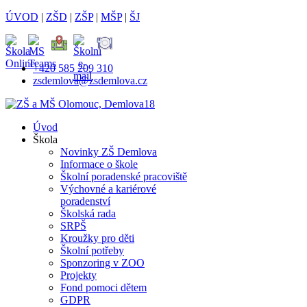
ÚVOD
|
ZŠD
|
ZŠP
|
MŠP
|
ŠJ
+420 585 209 310
zsdemlova@zsdemlova.cz
Úvod
Škola
Novinky ZŠ Demlova
Informace o škole
Školní poradenské pracoviště
Výchovné a kariérové
poradenství
Školská rada
SRPŠ
Kroužky pro děti
Školní potřeby
Sponzoring v ZOO
Projekty
Fond pomoci dětem
GDPR