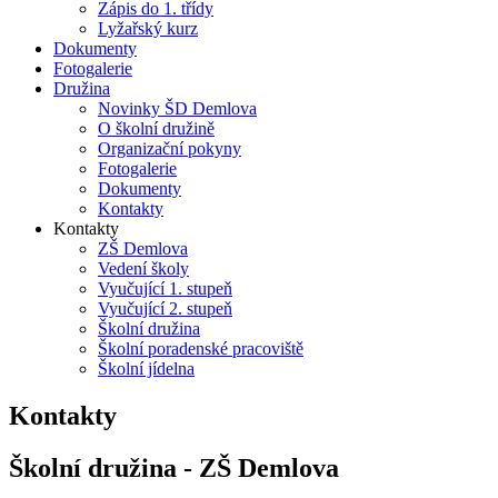
Zápis do 1. třídy
Lyžařský kurz
Dokumenty
Fotogalerie
Družina
Novinky ŠD Demlova
O školní družině
Organizační pokyny
Fotogalerie
Dokumenty
Kontakty
Kontakty
ZŠ Demlova
Vedení školy
Vyučující 1. stupeň
Vyučující 2. stupeň
Školní družina
Školní poradenské pracoviště
Školní jídelna
Kontakty
Školní družina - ZŠ Demlova