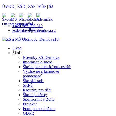
ÚVOD
|
ZŠD
|
ZŠP
|
MŠP
|
ŠJ
+420 585 209 310
zsdemlova@zsdemlova.cz
Úvod
Škola
Novinky ZŠ Demlova
Informace o škole
Školní poradenské pracoviště
Výchovné a kariérové
poradenství
Školská rada
SRPŠ
Kroužky pro děti
Školní potřeby
Sponzoring v ZOO
Projekty
Fond pomoci dětem
GDPR