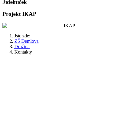
Jídelníček
Projekt IKAP
Jste zde:
ZŠ Demlova
Družina
Kontakty