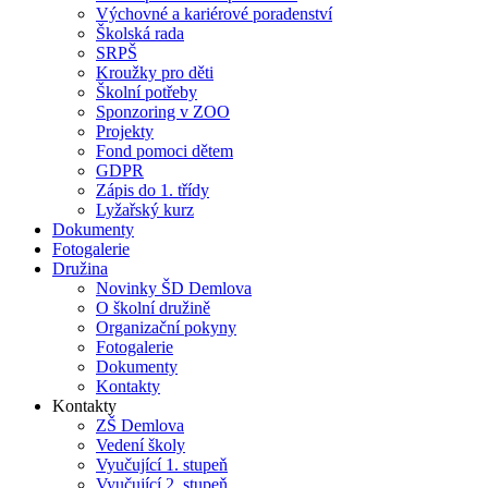
Výchovné a kariérové poradenství
Školská rada
SRPŠ
Kroužky pro děti
Školní potřeby
Sponzoring v ZOO
Projekty
Fond pomoci dětem
GDPR
Zápis do 1. třídy
Lyžařský kurz
Dokumenty
Fotogalerie
Družina
Novinky ŠD Demlova
O školní družině
Organizační pokyny
Fotogalerie
Dokumenty
Kontakty
Kontakty
ZŠ Demlova
Vedení školy
Vyučující 1. stupeň
Vyučující 2. stupeň