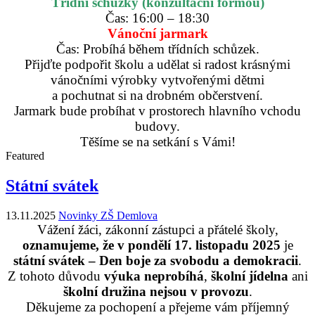
Třídní schůzky (konzultační formou)
Čas: 16:00 – 18:30
Vánoční jarmark
Čas: Probíhá během třídních schůzek.
Přijďte podpořit školu a udělat si radost krásnými
vánočními výrobky vytvořenými dětmi
a pochutnat si na drobném občerstvení.
Jarmark bude probíhat v prostorech hlavního vchodu
budovy.
Těšíme se na setkání s Vámi!
Featured
Státní svátek
13.11.2025
Novinky ZŠ Demlova
Vážení žáci, zákonní zástupci a přátelé školy,
oznamujeme, že v pondělí 17. listopadu 2025
je
státní svátek – Den boje za svobodu a demokracii
.
Z tohoto důvodu
výuka neprobíhá
,
školní jídelna
ani
školní družina nejsou v provozu
.
Děkujeme za pochopení a přejeme vám příjemný