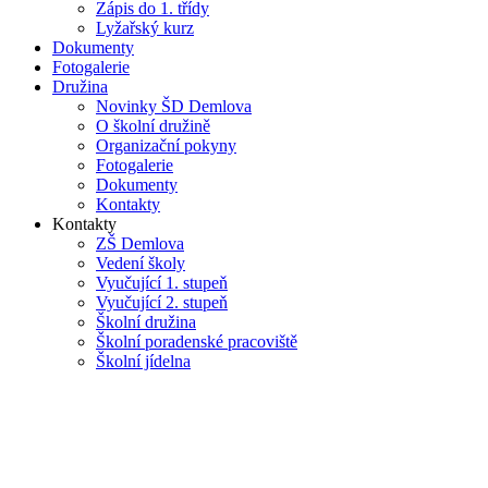
Zápis do 1. třídy
Lyžařský kurz
Dokumenty
Fotogalerie
Družina
Novinky ŠD Demlova
O školní družině
Organizační pokyny
Fotogalerie
Dokumenty
Kontakty
Kontakty
ZŠ Demlova
Vedení školy
Vyučující 1. stupeň
Vyučující 2. stupeň
Školní družina
Školní poradenské pracoviště
Školní jídelna