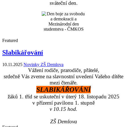
sváteční den.
Featured
Slabikářování
10.11.2025
Novinky ZŠ Demlova
Vážení rodiče, prarodiče, přátelé,
srdečně Vás zveme na slavnostní uvedení Vašeho dítěte
mezi čtenáře.
SLABIKÁŘOVÁNÍ
žáků 1. tříd se uskuteční v úterý 18. listopadu 2025
v přízemí pavilonu 1. stupně
v 10.15 hod.
ZŠ Demlova