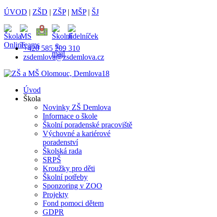
ÚVOD
|
ZŠD
|
ZŠP
|
MŠP
|
ŠJ
+420 585 209 310
zsdemlova@zsdemlova.cz
Úvod
Škola
Novinky ZŠ Demlova
Informace o škole
Školní poradenské pracoviště
Výchovné a kariérové
poradenství
Školská rada
SRPŠ
Kroužky pro děti
Školní potřeby
Sponzoring v ZOO
Projekty
Fond pomoci dětem
GDPR