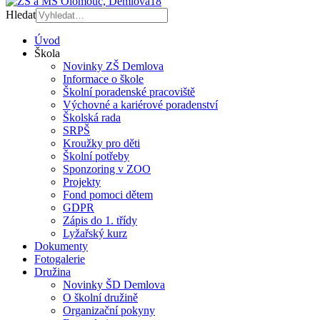
Hledat
Úvod
Škola
Novinky ZŠ Demlova
Informace o škole
Školní poradenské pracoviště
Výchovné a kariérové poradenství
Školská rada
SRPŠ
Kroužky pro děti
Školní potřeby
Sponzoring v ZOO
Projekty
Fond pomoci dětem
GDPR
Zápis do 1. třídy
Lyžařský kurz
Dokumenty
Fotogalerie
Družina
Novinky ŠD Demlova
O školní družině
Organizační pokyny