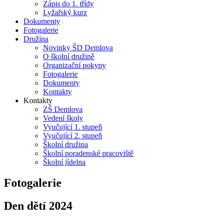
Zápis do 1. třídy
Lyžařský kurz
Dokumenty
Fotogalerie
Družina
Novinky ŠD Demlova
O školní družině
Organizační pokyny
Fotogalerie
Dokumenty
Kontakty
Kontakty
ZŠ Demlova
Vedení školy
Vyučující 1. stupeň
Vyučující 2. stupeň
Školní družina
Školní poradenské pracoviště
Školní jídelna
Fotogalerie
Den dětí 2024