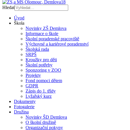
Hledat
Úvod
Škola
Novinky ZŠ Demlova
Informace o škole
Školní poradenské pracoviště
Výchovné a kariérové poradenství
Školská rada
SRPŠ
Kroužky pro děti
Školní potřeby
Sponzoring v ZOO
Projekty
Fond pomoci dětem
GDPR
Zápis do 1. třídy
Lyžařský kurz
Dokumenty
Fotogalerie
Družina
Novinky ŠD Demlova
O školní družině
Organizační pokyny