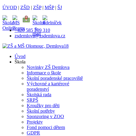
ÚVOD
|
ZŠD
|
ZŠP
|
MŠP
|
ŠJ
+420 585 209 310
zsdemlova@zsdemlova.cz
Úvod
Škola
Novinky ZŠ Demlova
Informace o škole
Školní poradenské pracoviště
Výchovné a kariérové
poradenství
Školská rada
SRPŠ
Kroužky pro děti
Školní potřeby
Sponzoring v ZOO
Projekty
Fond pomoci dětem
GDPR