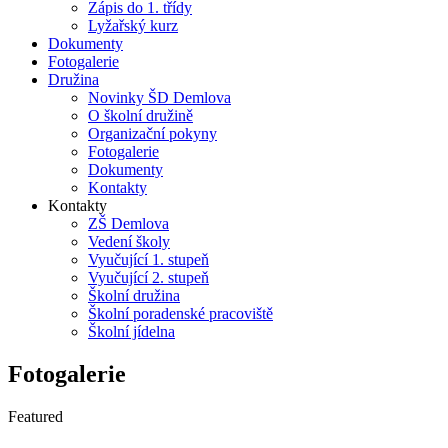
Zápis do 1. třídy
Lyžařský kurz
Dokumenty
Fotogalerie
Družina
Novinky ŠD Demlova
O školní družině
Organizační pokyny
Fotogalerie
Dokumenty
Kontakty
Kontakty
ZŠ Demlova
Vedení školy
Vyučující 1. stupeň
Vyučující 2. stupeň
Školní družina
Školní poradenské pracoviště
Školní jídelna
Fotogalerie
Featured