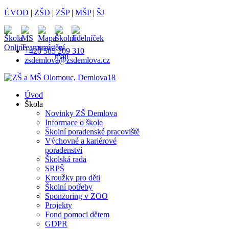
ÚVOD
|
ZŠD
|
ZŠP
|
MŠP
|
ŠJ
+420 585 209 310
zsdemlova@zsdemlova.cz
Úvod
Škola
Novinky ZŠ Demlova
Informace o škole
Školní poradenské pracoviště
Výchovné a kariérové
poradenství
Školská rada
SRPŠ
Kroužky pro děti
Školní potřeby
Sponzoring v ZOO
Projekty
Fond pomoci dětem
GDPR