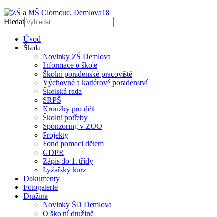
Hledat
Úvod
Škola
Novinky ZŠ Demlova
Informace o škole
Školní poradenské pracoviště
Výchovné a kariérové poradenství
Školská rada
SRPŠ
Kroužky pro děti
Školní potřeby
Sponzoring v ZOO
Projekty
Fond pomoci dětem
GDPR
Zápis do 1. třídy
Lyžařský kurz
Dokumenty
Fotogalerie
Družina
Novinky ŠD Demlova
O školní družině