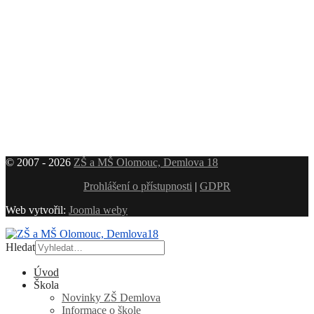
© 2007 - 2026
ZŠ a MŠ Olomouc, Demlova 18
Prohlášení o přístupnosti
|
GDPR
Web vytvořil:
Joomla weby
Hledat
Úvod
Škola
Novinky ZŠ Demlova
Informace o škole