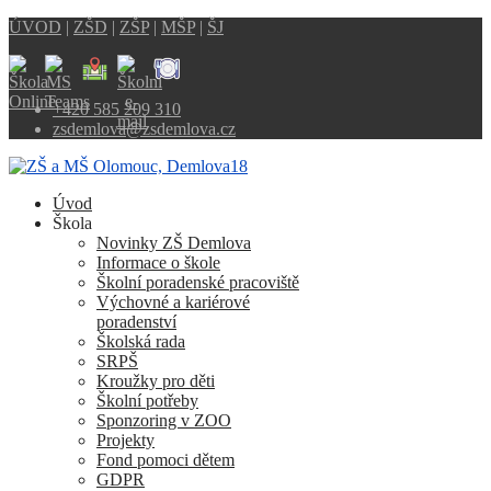
ÚVOD
|
ZŠD
|
ZŠP
|
MŠP
|
ŠJ
+420 585 209 310
zsdemlova@zsdemlova.cz
Úvod
Škola
Novinky ZŠ Demlova
Informace o škole
Školní poradenské pracoviště
Výchovné a kariérové
poradenství
Školská rada
SRPŠ
Kroužky pro děti
Školní potřeby
Sponzoring v ZOO
Projekty
Fond pomoci dětem
GDPR