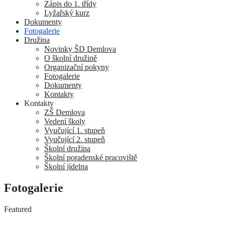
Zápis do 1. třídy
Lyžařský kurz
Dokumenty
Fotogalerie
Družina
Novinky ŠD Demlova
O školní družině
Organizační pokyny
Fotogalerie
Dokumenty
Kontakty
Kontakty
ZŠ Demlova
Vedení školy
Vyučující 1. stupeň
Vyučující 2. stupeň
Školní družina
Školní poradenské pracoviště
Školní jídelna
Fotogalerie
Featured