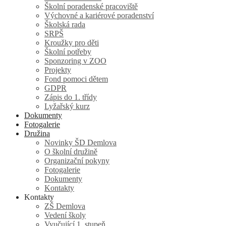
Školní poradenské pracoviště
Výchovné a kariérové poradenství
Školská rada
SRPŠ
Kroužky pro děti
Školní potřeby
Sponzoring v ZOO
Projekty
Fond pomoci dětem
GDPR
Zápis do 1. třídy
Lyžařský kurz
Dokumenty
Fotogalerie
Družina
Novinky ŠD Demlova
O školní družině
Organizační pokyny
Fotogalerie
Dokumenty
Kontakty
Kontakty
ZŠ Demlova
Vedení školy
Vyučující 1. stupeň