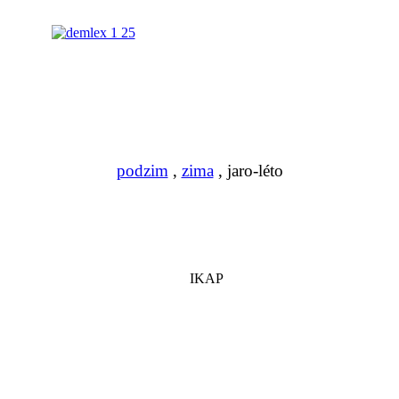
podzim
,
zima
, jaro-léto