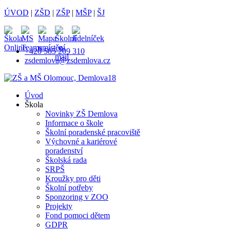
ÚVOD
|
ZŠD
|
ZŠP
|
MŠP
|
ŠJ
+420 585 209 310
zsdemlova@zsdemlova.cz
Úvod
Škola
Novinky ZŠ Demlova
Informace o škole
Školní poradenské pracoviště
Výchovné a kariérové
poradenství
Školská rada
SRPŠ
Kroužky pro děti
Školní potřeby
Sponzoring v ZOO
Projekty
Fond pomoci dětem
GDPR