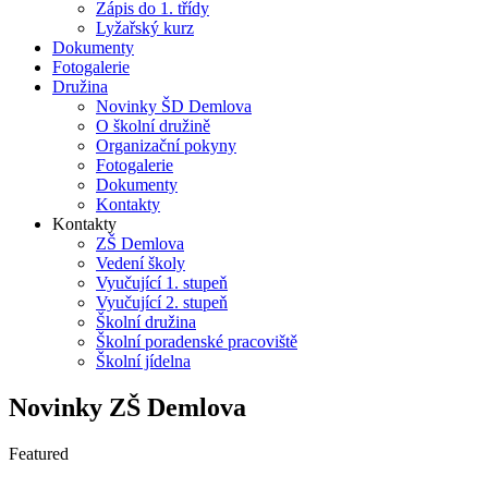
Zápis do 1. třídy
Lyžařský kurz
Dokumenty
Fotogalerie
Družina
Novinky ŠD Demlova
O školní družině
Organizační pokyny
Fotogalerie
Dokumenty
Kontakty
Kontakty
ZŠ Demlova
Vedení školy
Vyučující 1. stupeň
Vyučující 2. stupeň
Školní družina
Školní poradenské pracoviště
Školní jídelna
Novinky ZŠ Demlova
Featured