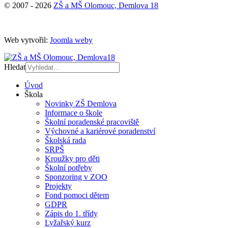
© 2007 - 2026
ZŠ a MŠ Olomouc, Demlova 18
Web vytvořil:
Joomla weby
Hledat
Úvod
Škola
Novinky ZŠ Demlova
Informace o škole
Školní poradenské pracoviště
Výchovné a kariérové poradenství
Školská rada
SRPŠ
Kroužky pro děti
Školní potřeby
Sponzoring v ZOO
Projekty
Fond pomoci dětem
GDPR
Zápis do 1. třídy
Lyžařský kurz