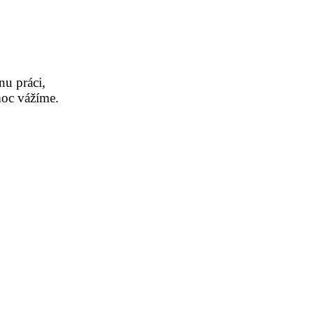
nu práci,
moc vážíme.