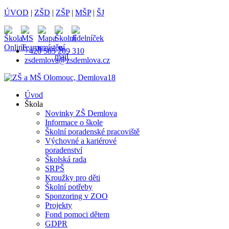
ÚVOD
|
ZŠD
|
ZŠP
|
MŠP
|
ŠJ
+420 585 209 310
zsdemlova@zsdemlova.cz
Úvod
Škola
Novinky ZŠ Demlova
Informace o škole
Školní poradenské pracoviště
Výchovné a kariérové
poradenství
Školská rada
SRPŠ
Kroužky pro děti
Školní potřeby
Sponzoring v ZOO
Projekty
Fond pomoci dětem
GDPR