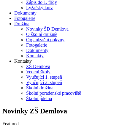
Zápis do 1. třídy
Lyžařský kurz
Dokumenty
Fotogalerie
Družina
Novinky ŠD Demlova
O školní družině
Organizační pokyny
Fotogalerie
Dokumenty
Kontakty
Kontakty
ZŠ Demlova
Vedení školy
Vyučující 1. stupeň
Vyučující 2. stupeň
Školní družina
Školní poradenské pracoviště
Školní jídelna
Novinky ZŠ Demlova
Featured