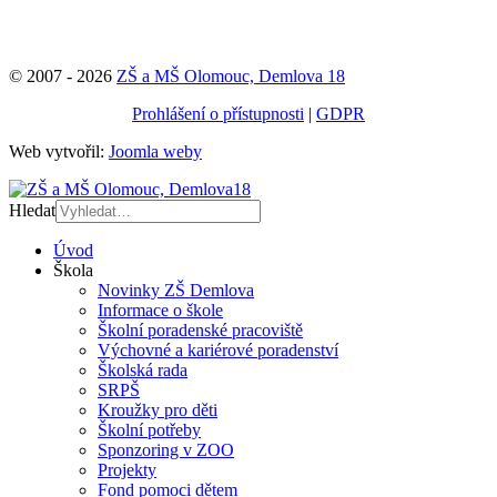
© 2007 - 2026
ZŠ a MŠ Olomouc, Demlova 18
Prohlášení o přístupnosti
|
GDPR
Web vytvořil:
Joomla weby
Hledat
Úvod
Škola
Novinky ZŠ Demlova
Informace o škole
Školní poradenské pracoviště
Výchovné a kariérové poradenství
Školská rada
SRPŠ
Kroužky pro děti
Školní potřeby
Sponzoring v ZOO
Projekty
Fond pomoci dětem