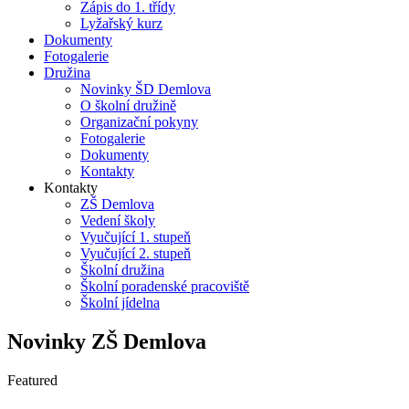
Zápis do 1. třídy
Lyžařský kurz
Dokumenty
Fotogalerie
Družina
Novinky ŠD Demlova
O školní družině
Organizační pokyny
Fotogalerie
Dokumenty
Kontakty
Kontakty
ZŠ Demlova
Vedení školy
Vyučující 1. stupeň
Vyučující 2. stupeň
Školní družina
Školní poradenské pracoviště
Školní jídelna
Novinky ZŠ Demlova
Featured