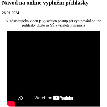
Návod na online vyplnění přihlášky
26.01.2024
V následujícím videu je vysvětlen postup při vyplňování online
přihlášky dítěte ns SŠ a víceletá gymnázia