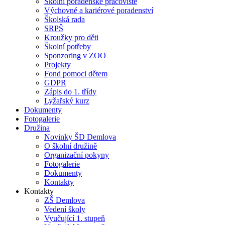
Školní poradenské pracoviště
Výchovné a kariérové poradenství
Školská rada
SRPŠ
Kroužky pro děti
Školní potřeby
Sponzoring v ZOO
Projekty
Fond pomoci dětem
GDPR
Zápis do 1. třídy
Lyžařský kurz
Dokumenty
Fotogalerie
Družina
Novinky ŠD Demlova
O školní družině
Organizační pokyny
Fotogalerie
Dokumenty
Kontakty
Kontakty
ZŠ Demlova
Vedení školy
Vyučující 1. stupeň