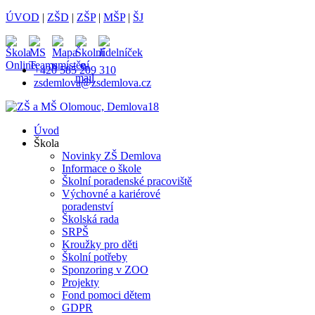
ÚVOD
|
ZŠD
|
ZŠP
|
MŠP
|
ŠJ
+420 585 209 310
zsdemlova@zsdemlova.cz
Úvod
Škola
Novinky ZŠ Demlova
Informace o škole
Školní poradenské pracoviště
Výchovné a kariérové
poradenství
Školská rada
SRPŠ
Kroužky pro děti
Školní potřeby
Sponzoring v ZOO
Projekty
Fond pomoci dětem
GDPR