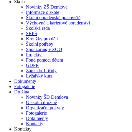
Škola
Novinky ZŠ Demlova
Informace o škole
Školní poradenské pracoviště
Výchovné a kariérové poradenství
Školská rada
SRPŠ
Kroužky pro děti
Školní potřeby
Sponzoring v ZOO
Projekty
Fond pomoci dětem
GDPR
Zápis do 1. třídy
Lyžařský kurz
Dokumenty
Fotogalerie
Družina
Novinky ŠD Demlova
O školní družině
Organizační pokyny
Fotogalerie
Dokumenty
Kontakty
Kontakty