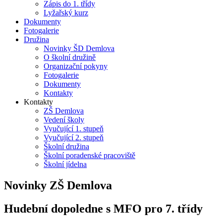
Zápis do 1. třídy
Lyžařský kurz
Dokumenty
Fotogalerie
Družina
Novinky ŠD Demlova
O školní družině
Organizační pokyny
Fotogalerie
Dokumenty
Kontakty
Kontakty
ZŠ Demlova
Vedení školy
Vyučující 1. stupeň
Vyučující 2. stupeň
Školní družina
Školní poradenské pracoviště
Školní jídelna
Novinky ZŠ Demlova
Hudební dopoledne s MFO pro 7. třídy