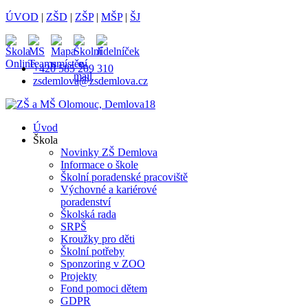
ÚVOD
|
ZŠD
|
ZŠP
|
MŠP
|
ŠJ
+420 585 209 310
zsdemlova@zsdemlova.cz
Úvod
Škola
Novinky ZŠ Demlova
Informace o škole
Školní poradenské pracoviště
Výchovné a kariérové
poradenství
Školská rada
SRPŠ
Kroužky pro děti
Školní potřeby
Sponzoring v ZOO
Projekty
Fond pomoci dětem
GDPR