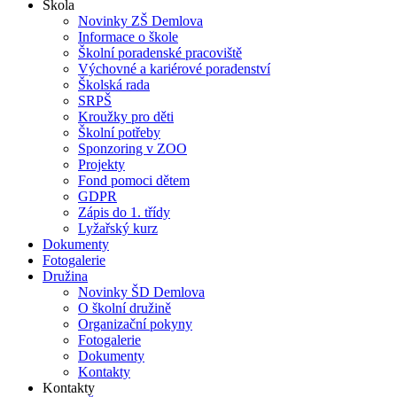
Škola
Novinky ZŠ Demlova
Informace o škole
Školní poradenské pracoviště
Výchovné a kariérové poradenství
Školská rada
SRPŠ
Kroužky pro děti
Školní potřeby
Sponzoring v ZOO
Projekty
Fond pomoci dětem
GDPR
Zápis do 1. třídy
Lyžařský kurz
Dokumenty
Fotogalerie
Družina
Novinky ŠD Demlova
O školní družině
Organizační pokyny
Fotogalerie
Dokumenty
Kontakty
Kontakty