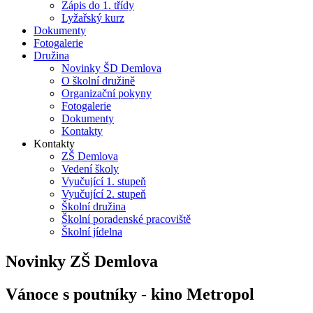
Zápis do 1. třídy
Lyžařský kurz
Dokumenty
Fotogalerie
Družina
Novinky ŠD Demlova
O školní družině
Organizační pokyny
Fotogalerie
Dokumenty
Kontakty
Kontakty
ZŠ Demlova
Vedení školy
Vyučující 1. stupeň
Vyučující 2. stupeň
Školní družina
Školní poradenské pracoviště
Školní jídelna
Novinky ZŠ Demlova
Vánoce s poutníky - kino Metropol