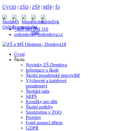
ÚVOD
|
ZŠD
|
ZŠP
|
MŠP
|
ŠJ
+420 585 209 310
zsdemlova@zsdemlova.cz
Úvod
Škola
Novinky ZŠ Demlova
Informace o škole
Školní poradenské pracoviště
Výchovné a kariérové
poradenství
Školská rada
SRPŠ
Kroužky pro děti
Školní potřeby
Sponzoring v ZOO
Projekty
Fond pomoci dětem
GDPR