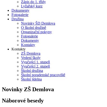
Zápis do 1. třídy
Lyžařský kurz
Dokumenty
Fotogalerie
Družina
Novinky ŠD Demlova
O školní družině
Organizační pokyny
Fotogalerie
Dokumenty
Kontakty
Kontakty
ZŠ Demlova
Vedení školy
Vyučující 1. stupeň
Vyučující 2. stupeň
Školní družina
Školní poradenské pracoviště
Školní jídelna
Novinky ZŠ Demlova
Náborové besedy