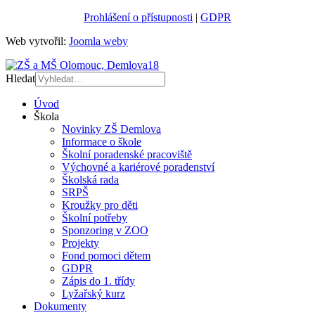
Prohlášení o přístupnosti
|
GDPR
Web vytvořil:
Joomla weby
Hledat
Úvod
Škola
Novinky ZŠ Demlova
Informace o škole
Školní poradenské pracoviště
Výchovné a kariérové poradenství
Školská rada
SRPŠ
Kroužky pro děti
Školní potřeby
Sponzoring v ZOO
Projekty
Fond pomoci dětem
GDPR
Zápis do 1. třídy
Lyžařský kurz
Dokumenty