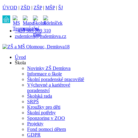
ÚVOD
|
ZŠD
|
ZŠP
|
MŠP
|
ŠJ
+420 585 209 310
zsdemlova@zsdemlova.cz
Úvod
Škola
Novinky ZŠ Demlova
Informace o škole
Školní poradenské pracoviště
Výchovné a kariérové
poradenství
Školská rada
SRPŠ
Kroužky pro děti
Školní potřeby
Sponzoring v ZOO
Projekty
Fond pomoci dětem
GDPR