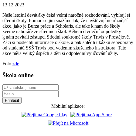
13.12.2023
Naše letošní deváťáky čeká velmi náročné rozhodování, vybírají si
střední školy. Pomoc se jim snažíme tak, že navštěvují nejrůznější
akce, jako je Burza práce a Scholaris, ale také k nám do školy
zveme náboráře ze středních škol. Během čtvrteční odpoledky
k nám zavítali zástupci Střední soukromé školy Trivis v Prostějově.
Žáci si poslechli informace o škole, a pak shlédli ukázku sebeobrany
od studentů SSŠ Trivis pod vedením zkušeného instruktora. Tato
akce měla veliký úspěch a děti si odpolední vyučování užily.
Foto
zde
Škola online
Mobilní aplikace: