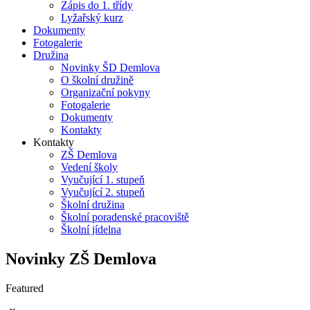
Zápis do 1. třídy
Lyžařský kurz
Dokumenty
Fotogalerie
Družina
Novinky ŠD Demlova
O školní družině
Organizační pokyny
Fotogalerie
Dokumenty
Kontakty
Kontakty
ZŠ Demlova
Vedení školy
Vyučující 1. stupeň
Vyučující 2. stupeň
Školní družina
Školní poradenské pracoviště
Školní jídelna
Novinky ZŠ Demlova
Featured