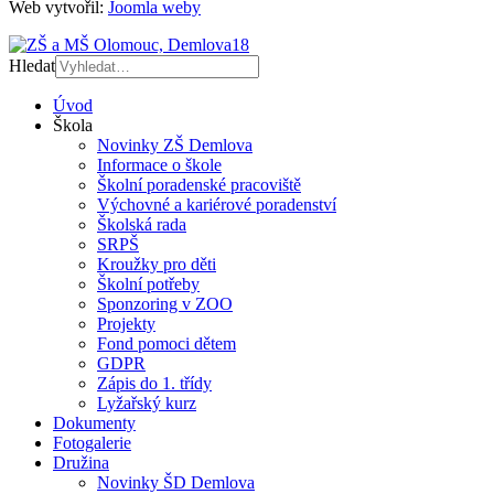
Web vytvořil:
Joomla weby
Hledat
Úvod
Škola
Novinky ZŠ Demlova
Informace o škole
Školní poradenské pracoviště
Výchovné a kariérové poradenství
Školská rada
SRPŠ
Kroužky pro děti
Školní potřeby
Sponzoring v ZOO
Projekty
Fond pomoci dětem
GDPR
Zápis do 1. třídy
Lyžařský kurz
Dokumenty
Fotogalerie
Družina
Novinky ŠD Demlova