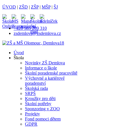
ÚVOD
|
ZŠD
|
ZŠP
|
MŠP
|
ŠJ
+420 585 209 310
zsdemlova@zsdemlova.cz
Úvod
Škola
Novinky ZŠ Demlova
Informace o škole
Školní poradenské pracoviště
Výchovné a kariérové
poradenství
Školská rada
SRPŠ
Kroužky pro děti
Školní potřeby
Sponzoring v ZOO
Projekty
Fond pomoci dětem
GDPR