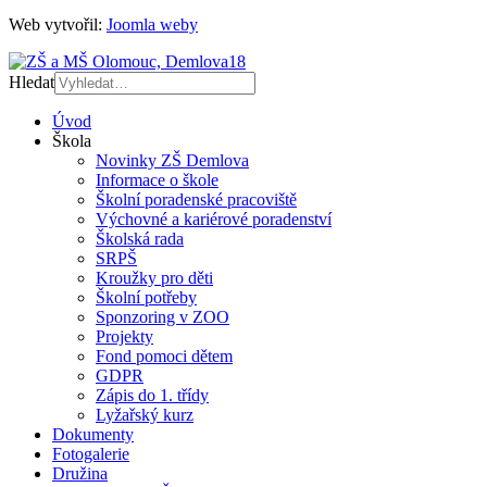
Web vytvořil:
Joomla weby
Hledat
Úvod
Škola
Novinky ZŠ Demlova
Informace o škole
Školní poradenské pracoviště
Výchovné a kariérové poradenství
Školská rada
SRPŠ
Kroužky pro děti
Školní potřeby
Sponzoring v ZOO
Projekty
Fond pomoci dětem
GDPR
Zápis do 1. třídy
Lyžařský kurz
Dokumenty
Fotogalerie
Družina