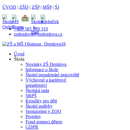
ÚVOD
|
ZŠD
|
ZŠP
|
MŠP
|
ŠJ
+420 585 209 310
zsdemlova@zsdemlova.cz
Úvod
Škola
Novinky ZŠ Demlova
Informace o škole
Školní poradenské pracoviště
Výchovné a kariérové
poradenství
Školská rada
SRPŠ
Kroužky pro děti
Školní potřeby
Sponzoring v ZOO
Projekty
Fond pomoci dětem
GDPR