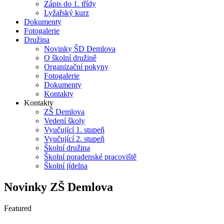
Zápis do 1. třídy
Lyžařský kurz
Dokumenty
Fotogalerie
Družina
Novinky ŠD Demlova
O školní družině
Organizační pokyny
Fotogalerie
Dokumenty
Kontakty
Kontakty
ZŠ Demlova
Vedení školy
Vyučující 1. stupeň
Vyučující 2. stupeň
Školní družina
Školní poradenské pracoviště
Školní jídelna
Novinky ZŠ Demlova
Featured