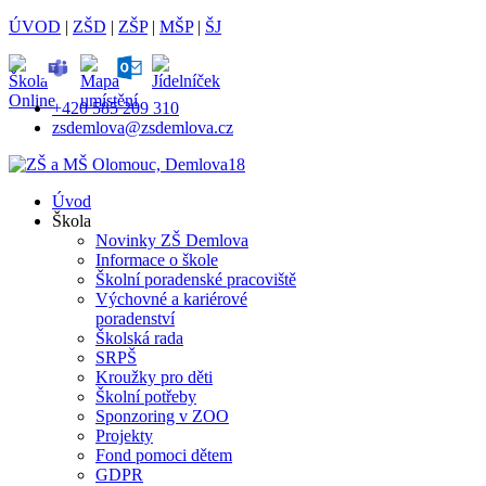
ÚVOD
|
ZŠD
|
ZŠP
|
MŠP
|
ŠJ
+420 585 209 310
zsdemlova@zsdemlova.cz
Úvod
Škola
Novinky ZŠ Demlova
Informace o škole
Školní poradenské pracoviště
Výchovné a kariérové
poradenství
Školská rada
SRPŠ
Kroužky pro děti
Školní potřeby
Sponzoring v ZOO
Projekty
Fond pomoci dětem
GDPR