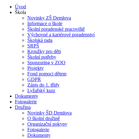
Úvod
Škola
Novinky ZŠ Demlova
Informace o škole
Školní poradenské pracoviště
Výchovné a kariérové poradenství
Školská rada
SRPŠ
Kroužky pro děti
Školní potřeby
Sponzoring v ZOO
Projekty
Fond pomoci dětem
GDPR
Zápis do 1. třídy
Lyžařský kurz
Dokumenty
Fotogalerie
Družina
Novinky ŠD Demlova
O školní družině
Organizační pokyny
Fotogalerie
Dokumenty