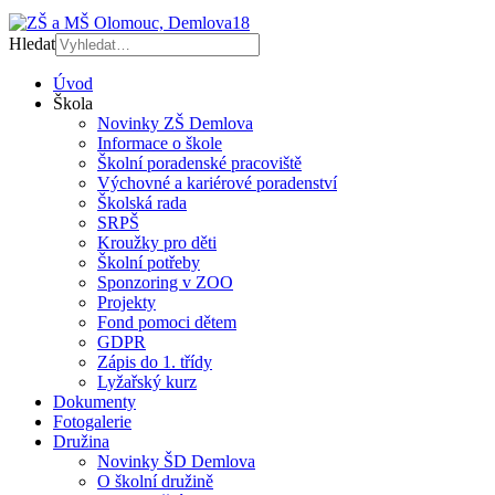
Hledat
Úvod
Škola
Novinky ZŠ Demlova
Informace o škole
Školní poradenské pracoviště
Výchovné a kariérové poradenství
Školská rada
SRPŠ
Kroužky pro děti
Školní potřeby
Sponzoring v ZOO
Projekty
Fond pomoci dětem
GDPR
Zápis do 1. třídy
Lyžařský kurz
Dokumenty
Fotogalerie
Družina
Novinky ŠD Demlova
O školní družině