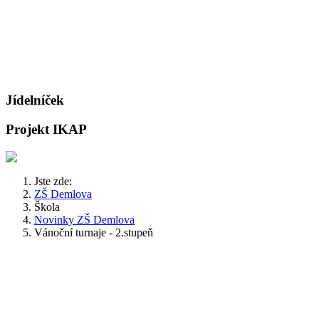
Jídelníček
Projekt IKAP
Jste zde:
ZŠ Demlova
Škola
Novinky ZŠ Demlova
Vánoční turnaje - 2.stupeň