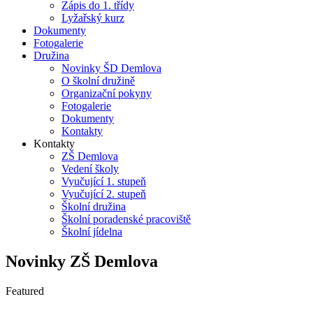
Zápis do 1. třídy
Lyžařský kurz
Dokumenty
Fotogalerie
Družina
Novinky ŠD Demlova
O školní družině
Organizační pokyny
Fotogalerie
Dokumenty
Kontakty
Kontakty
ZŠ Demlova
Vedení školy
Vyučující 1. stupeň
Vyučující 2. stupeň
Školní družina
Školní poradenské pracoviště
Školní jídelna
Novinky ZŠ Demlova
Featured