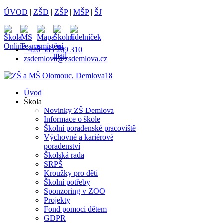
ÚVOD
|
ZŠD
|
ZŠP
|
MŠP
|
ŠJ
+420 585 209 310
zsdemlova@zsdemlova.cz
Úvod
Škola
Novinky ZŠ Demlova
Informace o škole
Školní poradenské pracoviště
Výchovné a kariérové
poradenství
Školská rada
SRPŠ
Kroužky pro děti
Školní potřeby
Sponzoring v ZOO
Projekty
Fond pomoci dětem
GDPR