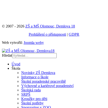
© 2007 - 2026
ZŠ a MŠ Olomouc, Demlova 18
Prohlášení o přístupnosti
|
GDPR
Web vytvořil:
Joomla weby
Hledat
Úvod
Škola
Novinky ZŠ Demlova
Informace o škole
Školní poradenské pracoviště
Výchovné a kariérové poradenství
Školská rada
SRPŠ
Kroužky pro děti
Školní potřeby
Sponzoring v ZOO