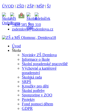
ÚVOD
|
ZŠD
|
ZŠP
|
MŠP
|
ŠJ
+420 585 209 310
zsdemlova@zsdemlova.cz
Úvod
Škola
Novinky ZŠ Demlova
Informace o škole
Školní poradenské pracoviště
Výchovné a kariérové
poradenství
Školská rada
SRPŠ
Kroužky pro děti
Školní potřeby
Sponzoring v ZOO
Projekty
Fond pomoci dětem
GDPR