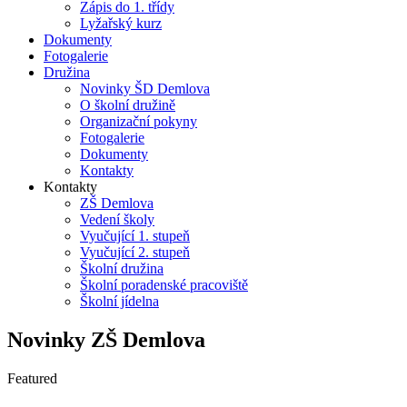
Zápis do 1. třídy
Lyžařský kurz
Dokumenty
Fotogalerie
Družina
Novinky ŠD Demlova
O školní družině
Organizační pokyny
Fotogalerie
Dokumenty
Kontakty
Kontakty
ZŠ Demlova
Vedení školy
Vyučující 1. stupeň
Vyučující 2. stupeň
Školní družina
Školní poradenské pracoviště
Školní jídelna
Novinky ZŠ Demlova
Featured