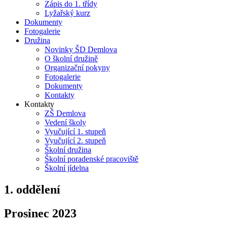
Zápis do 1. třídy
Lyžařský kurz
Dokumenty
Fotogalerie
Družina
Novinky ŠD Demlova
O školní družině
Organizační pokyny
Fotogalerie
Dokumenty
Kontakty
Kontakty
ZŠ Demlova
Vedení školy
Vyučující 1. stupeň
Vyučující 2. stupeň
Školní družina
Školní poradenské pracoviště
Školní jídelna
1. oddělení
Prosinec 2023