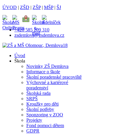
ÚVOD
|
ZŠD
|
ZŠP
|
MŠP
|
ŠJ
+420 585 209 310
zsdemlova@zsdemlova.cz
Úvod
Škola
Novinky ZŠ Demlova
Informace o škole
Školní poradenské pracoviště
Výchovné a kariérové
poradenství
Školská rada
SRPŠ
Kroužky pro děti
Školní potřeby
Sponzoring v ZOO
Projekty
Fond pomoci dětem
GDPR