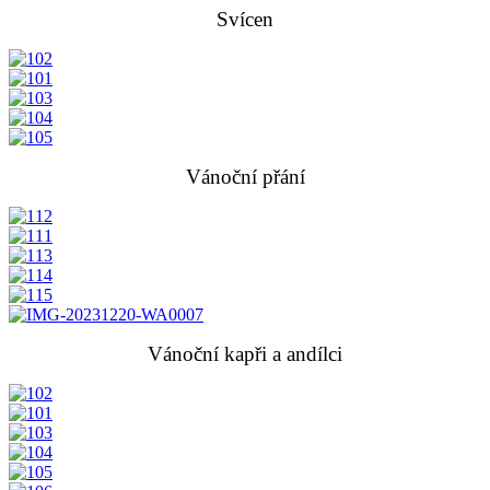
Svícen
Vánoční přání
Vánoční kapři a andílci