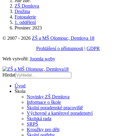
Jste zde:
ZŠ Demlova
Družina
Fotogalerie
1. oddělení
Prosinec 2023
© 2007 - 2026
ZŠ a MŠ Olomouc, Demlova 18
Prohlášení o přístupnosti
|
GDPR
Web vytvořil:
Joomla weby
Hledat
Úvod
Škola
Novinky ZŠ Demlova
Informace o škole
Školní poradenské pracoviště
Výchovné a kariérové poradenství
Školská rada
SRPŠ
Kroužky pro děti
Školní potřeby