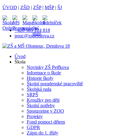
ÚVOD
|
ZŠD
|
ZŠP
|
MŠP
|
ŠJ
+420 585 224 818
pouc@zsdemlova.cz
Úvod
Škola
Novinky ZŠ Petřkova
Informace o škole
Historie školy
Školní poradenské pracoviště
Školská rada
SRPŠ
Kroužky pro děti
Školní potřeby
Sponzoring v ZOO
Projekty
Fond pomoci dětem
GDPR
Zápis do 1. třídy