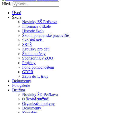
Hledat
Úvod
Škola
Novinky ZŠ Petřkova
Informace o škole
Historie školy
Školní poradenské pracoviště
Školská rada
SRPŠ
Kroužky pro děti
Školní potřeby
Sponzoring v ZOO
Projekty
Fond pomoci dětem
GDPR
Zápis do 1. třídy
Dokumenty
Fotogalerie
Družina
Novinky ŠD Petřkova
O školní družině
Organizační pokyny
Dokumenty
Kontakty