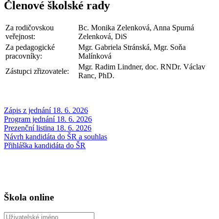
Členové školské rady
Za rodičovskou
Bc. Monika Zelenková, Anna Spurná
veřejnost:
Zelenková, DiS
Za pedagogické
Mgr. Gabriela Stránská, Mgr. Soňa
pracovníky:
Malínková
Mgr. Radim Lindner, doc. RNDr. Václav
Zástupci zřizovatele:
Ranc, PhD.
Zápis z jednání 18. 6. 2026
Program jednání 18. 6. 2026
Prezenční listina 18. 6. 2026
Návrh kandidáta do ŠR a souhlas
Přihláška kandidáta do ŠR
Škola online