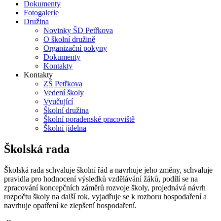
Dokumenty
Fotogalerie
Družina
Novinky ŠD Petřkova
O školní družině
Organizační pokyny
Dokumenty
Kontakty
Kontakty
ZŠ Petřkova
Vedení školy
Vyučující
Školní družina
Školní poradenské pracoviště
Školní jídelna
Školská rada
Školská rada schvaluje školní řád a navrhuje jeho změny, schvaluje
pravidla pro hodnocení výsledků vzdělávání žáků, podílí se na
zpracování koncepčních záměrů rozvoje školy, projednává návrh
rozpočtu školy na další rok, vyjadřuje se k rozboru hospodaření a
navrhuje opatření ke zlepšení hospodaření.