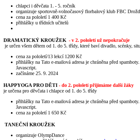
chlapci i děvčata 1. - 5. ročník
organizuje sportovně-volnočasový florbalový klub FBC Drožd
cena za pololetí 1 400 Kč
přihlášky u třídních učitelů
DRAMATICKÝ KROUŽEK
- v 2. pololetí už nepokračuje
je určen všem dětem od 1. do 5. třídy, které baví divadlo, scénky, sit
cena za pololetí/13 lekcí 1200 Kč
přihlášky na
Tato e-mailová adresa je chráněna před spamboty. 
Javascript.
začínáme 25. 9. 2024
HAPPYOGA PRO DĚTI
- do 2. pololetí přijímáme další žáky
je určena pro děvčata i chlapce od 1. do 5. třídy
přihlášky na
Tato e-mailová adresa je chráněna před spamboty. 
Javascript.
cena za pololetí 1 650 Kč
TANEČNÍ KROUŽEK
organizuje OlympDance