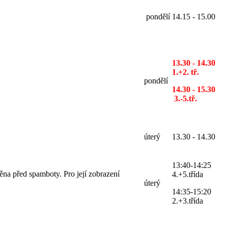
pondělí
14.15 - 15.00
13.30 - 14.30
1.+2. tř.
pondělí
14.30 - 15.30
3.-5.tř.
úterý
13.30 - 14.30
13:40-14:25
ěna před spamboty. Pro její zobrazení
4.+5.třída
úterý
14:35-15:20
2.+3.třída