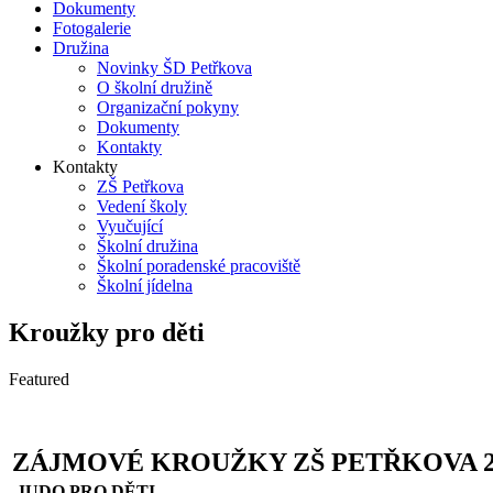
Dokumenty
Fotogalerie
Družina
Novinky ŠD Petřkova
O školní družině
Organizační pokyny
Dokumenty
Kontakty
Kontakty
ZŠ Petřkova
Vedení školy
Vyučující
Školní družina
Školní poradenské pracoviště
Školní jídelna
Kroužky pro děti
Featured
ZÁJMOVÉ KROUŽKY ZŠ PETŘKOVA 20
JUDO PRO DĚTI