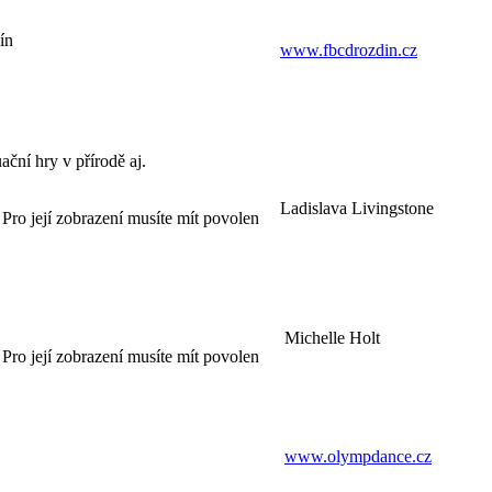
ín
www.fbcdrozdin.cz
uační hry v přírodě aj.
Ladislava Livingstone
Pro její zobrazení musíte mít povolen
Michelle Holt
Pro její zobrazení musíte mít povolen
www.olympdance.cz