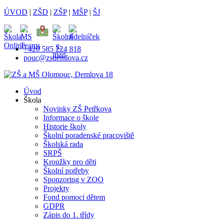
ÚVOD
|
ZŠD
|
ZŠP
|
MŠP
|
ŠJ
+420 585 224 818
pouc@zsdemlova.cz
Úvod
Škola
Novinky ZŠ Petřkova
Informace o škole
Historie školy
Školní poradenské pracoviště
Školská rada
SRPŠ
Kroužky pro děti
Školní potřeby
Sponzoring v ZOO
Projekty
Fond pomoci dětem
GDPR
Zápis do 1. třídy