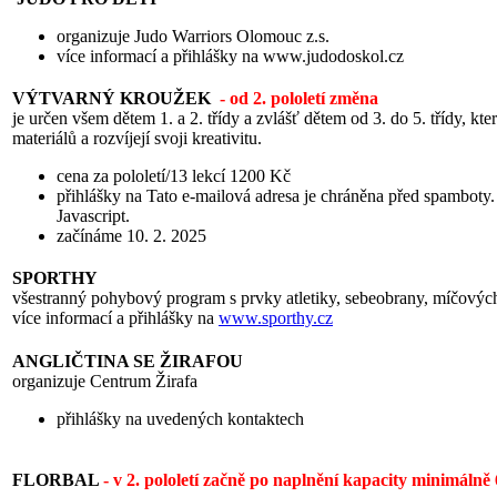
organizuje Judo Warriors Olomouc z.s.
více informací a přihlášky na www.judodoskol.cz
VÝTVARNÝ KROUŽEK
- od 2. pololetí změna
je určen všem dětem 1. a 2. třídy a zvlášť dětem od 3. do 5. třídy, kter
materiálů a rozvíjejí svoji kreativitu.
cena za pololetí/13 lekcí 1200 Kč
přihlášky na
Tato e-mailová adresa je chráněna před spamboty. 
Javascript.
začínáme 10. 2. 2025
SPORTHY
všestranný pohybový program s prvky atletiky, sebeobrany, míčovýc
více informací a přihlášky na
www.sporthy.cz
ANGLIČTINA SE ŽIRAFOU
organizuje Centrum Žirafa
přihlášky na uvedených kontaktech
FLORBAL
- v 2. pololetí začně po naplnění kapacity minimálně