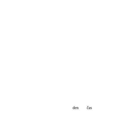
den
čas