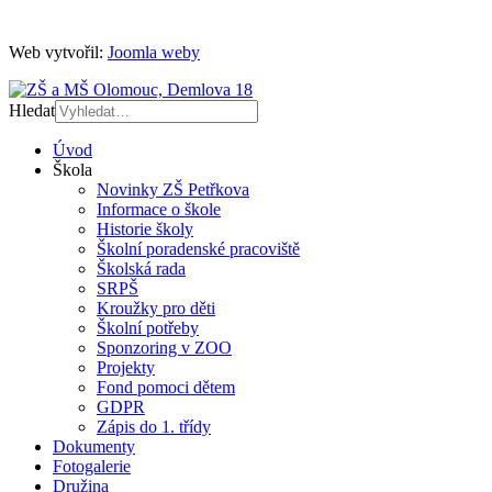
Web vytvořil:
Joomla weby
Hledat
Úvod
Škola
Novinky ZŠ Petřkova
Informace o škole
Historie školy
Školní poradenské pracoviště
Školská rada
SRPŠ
Kroužky pro děti
Školní potřeby
Sponzoring v ZOO
Projekty
Fond pomoci dětem
GDPR
Zápis do 1. třídy
Dokumenty
Fotogalerie
Družina