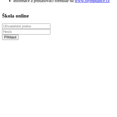
informace a přihlášovací formulář na
www.olympdance.cz
Škola online