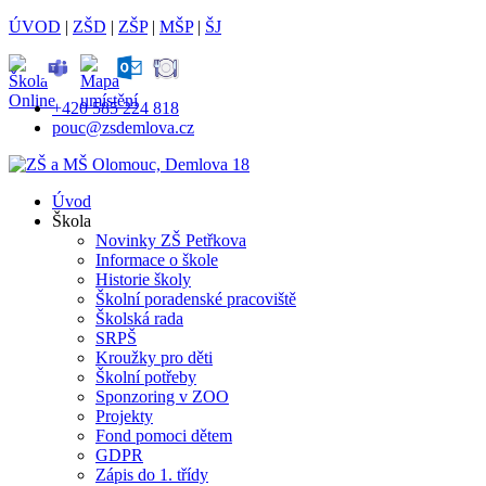
ÚVOD
|
ZŠD
|
ZŠP
|
MŠP
|
ŠJ
+420 585 224 818
pouc@zsdemlova.cz
Úvod
Škola
Novinky ZŠ Petřkova
Informace o škole
Historie školy
Školní poradenské pracoviště
Školská rada
SRPŠ
Kroužky pro děti
Školní potřeby
Sponzoring v ZOO
Projekty
Fond pomoci dětem
GDPR
Zápis do 1. třídy