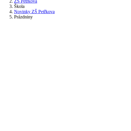
ZŠ Petřkova
Škola
Novinky ZŠ Petřkova
Prázdniny