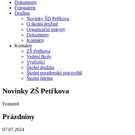
Dokumenty
Fotogalerie
Družina
Novinky ŠD Petřkova
O školní družině
Organizační pokyny
Dokumenty
Kontakty
Kontakty
ZŠ Petřkova
Vedení školy
Vyučující
Školní družina
Školní poradenské pracoviště
Školní jídelna
Novinky ZŠ Petřkova
Featured
Prázdniny
07.07.2024