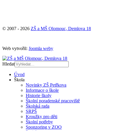
© 2007 - 2026
ZŠ a MŠ Olomouc, Demlova 18
Web vytvořil:
Joomla weby
Hledat
Úvod
Škola
Novinky ZŠ Petřkova
Informace o škole
Historie školy
Školní poradenské pracoviště
Školská rada
SRPŠ
Kroužky pro děti
Školní potřeby
Sponzoring v ZOO