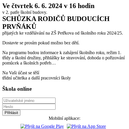
Ve čtvrtek 6. 6. 2024 v 16 hodin
v 2. patře školní budovy.
SCHŮZKA RODIČŮ BUDOUCÍCH
PRVŇÁKŮ
přijatých ke vzdělávání na ZŠ Petřkova od školního roku 2024/25.
Dostavte se prosím pokud možno bez dětí.
Na programu budou informace k zahájení školního roku, režim 1.
třídy a školní družiny, přihlášky ke stravování, dohoda o pořizování
pomůcek a školních potřeb…
Na Vaši účast se těší
třídní učitelka a další pracovníci školy
Škola online
Mobilní aplikace: