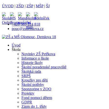
ÚVOD
|
ZŠD
|
ZŠP
|
MŠP
|
ŠJ
+420 585 224 818
pouc@zsdemlova.cz
Úvod
Škola
Novinky ZŠ Petřkova
Informace o škole
Historie školy
Školní poradenské pracoviště
Školská rada
SRPŠ
Kroužky pro děti
Školní potřeby
Sponzoring v ZOO
Projekty
Fond pomoci dětem
GDPR
Zápis do 1. třídy