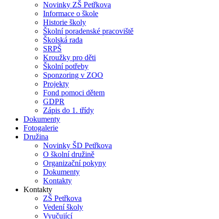
Novinky ZŠ Petřkova
Informace o škole
Historie školy
Školní poradenské pracoviště
Školská rada
SRPŠ
Kroužky pro děti
Školní potřeby
Sponzoring v ZOO
Projekty
Fond pomoci dětem
GDPR
Zápis do 1. třídy
Dokumenty
Fotogalerie
Družina
Novinky ŠD Petřkova
O školní družině
Organizační pokyny
Dokumenty
Kontakty
Kontakty
ZŠ Petřkova
Vedení školy
Vyučující