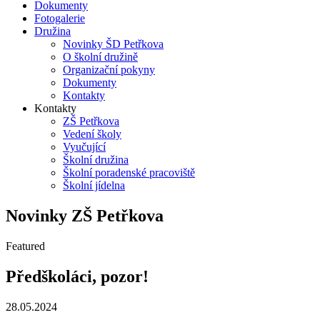
Dokumenty
Fotogalerie
Družina
Novinky ŠD Petřkova
O školní družině
Organizační pokyny
Dokumenty
Kontakty
Kontakty
ZŠ Petřkova
Vedení školy
Vyučující
Školní družina
Školní poradenské pracoviště
Školní jídelna
Novinky ZŠ Petřkova
Featured
Předškoláci, pozor!
28.05.2024