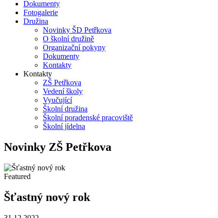
Dokumenty
Fotogalerie
Družina
Novinky ŠD Petřkova
O školní družině
Organizační pokyny
Dokumenty
Kontakty
Kontakty
ZŠ Petřkova
Vedení školy
Vyučující
Školní družina
Školní poradenské pracoviště
Školní jídelna
Novinky ZŠ Petřkova
Featured
Šťastný nový rok
31.12.2022