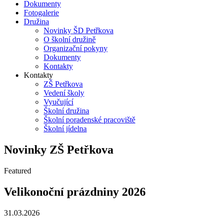
Dokumenty
Fotogalerie
Družina
Novinky ŠD Petřkova
O školní družině
Organizační pokyny
Dokumenty
Kontakty
Kontakty
ZŠ Petřkova
Vedení školy
Vyučující
Školní družina
Školní poradenské pracoviště
Školní jídelna
Novinky ZŠ Petřkova
Featured
Velikonoční prázdniny 2026
31.03.2026