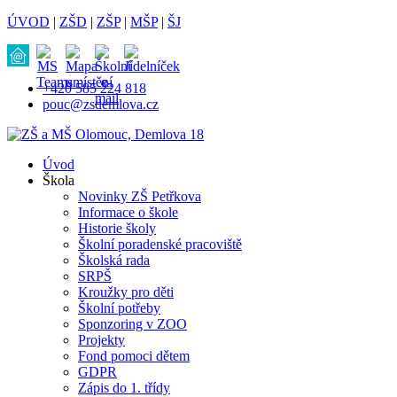
ÚVOD
|
ZŠD
|
ZŠP
|
MŠP
|
ŠJ
+420 585 224 818
pouc@zsdemlova.cz
Úvod
Škola
Novinky ZŠ Petřkova
Informace o škole
Historie školy
Školní poradenské pracoviště
Školská rada
SRPŠ
Kroužky pro děti
Školní potřeby
Sponzoring v ZOO
Projekty
Fond pomoci dětem
GDPR
Zápis do 1. třídy