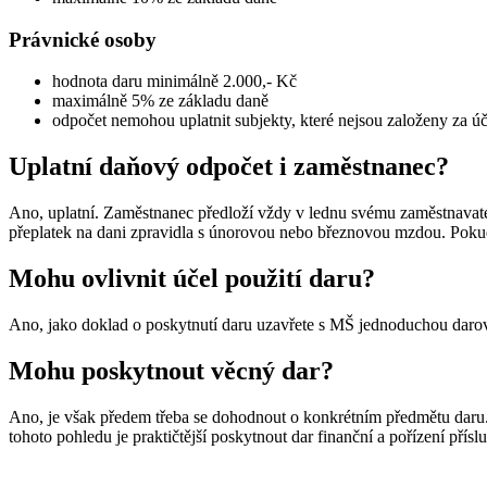
Právnické osoby
hodnota daru minimálně 2.000,- Kč
maximálně 5% ze základu daně
odpočet nemohou uplatnit subjekty, které nejsou založeny za ú
Uplatní daňový odpočet i zaměstnanec?
Ano, uplatní. Zaměstnanec předloží vždy v lednu svému zaměstnavatel
přeplatek na dani zpravidla s únorovou nebo březnovou mzdou. Pokud
Mohu ovlivnit účel použití daru?
Ano, jako doklad o poskytnutí daru uzavřete s MŠ jednoduchou darova
Mohu poskytnout věcný dar?
Ano, je však předem třeba se dohodnout o konkrétním předmětu daru. 
tohoto pohledu je praktičtější poskytnout dar finanční a pořízení pří