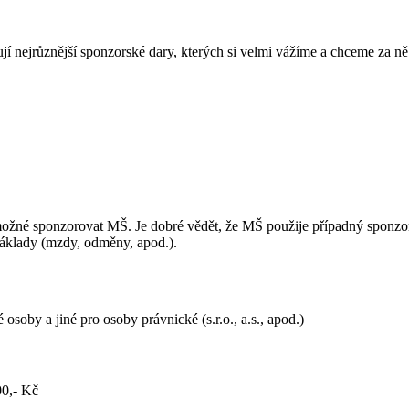
jí nejrůznější sponzorské dary, kterých si velmi vážíme a chceme za n
žné sponzorovat MŠ. Je dobré vědět, že MŠ použije případný sponzorsk
 náklady (mzdy, odměny, apod.).
soby a jiné pro osoby právnické (s.r.o., a.s., apod.)
00,- Kč