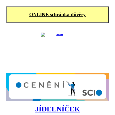
ONLINE schránka důvěry
JÍDELNÍČEK