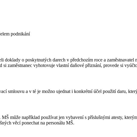
čelem podnikání
i doklady o poskytnutých darech v předchozím roce a zaměstnavatel mu
 si zaměstnanec vyhotovuje vlastní daňové přiznání, provede si vyúčt
cí smlouvu a v té je možno ujednat i konkrétní účel použití daru, kte
MŠ může například používat jen vybavení s příslušnými atesty, kterým
slušných věcí ponechat na personálu MŠ.