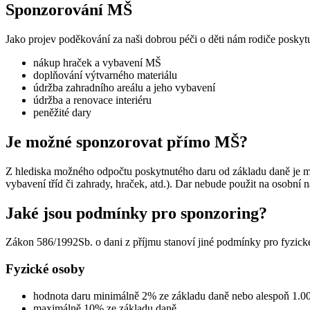
Sponzorování MŠ
Jako projev poděkování za naši dobrou péči o děti nám rodiče poskytu
nákup hraček a vybavení MŠ
doplňování výtvarného materiálu
údržba zahradního areálu a jeho vybavení
údržba a renovace interiéru
peněžité dary
Je možné sponzorovat přímo MŠ?
Z hlediska možného odpočtu poskytnutého daru od základu daně je mo
vybavení tříd či zahrady, hraček, atd.). Dar nebude použit na osobní
Jaké jsou podmínky pro sponzoring?
Zákon 586/1992Sb. o dani z příjmu stanoví jiné podmínky pro fyzické o
Fyzické osoby
hodnota daru minimálně 2% ze základu daně nebo alespoň 1.0
maximálně 10% ze základu daně