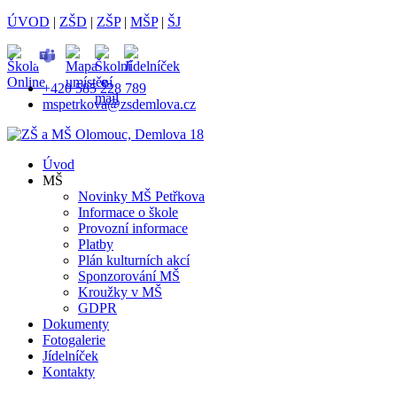
ÚVOD
|
ZŠD
|
ZŠP
|
MŠP
|
ŠJ
+420 585 228 789
mspetrkova@zsdemlova.cz
Úvod
MŠ
Novinky MŠ Petřkova
Informace o škole
Provozní informace
Platby
Plán kulturních akcí
Sponzorování MŠ
Kroužky v MŠ
GDPR
Dokumenty
Fotogalerie
Jídelníček
Kontakty