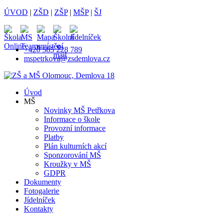
ÚVOD
|
ZŠD
|
ZŠP
|
MŠP
|
ŠJ
+420 585 228 789
mspetrkova@zsdemlova.cz
Úvod
MŠ
Novinky MŠ Petřkova
Informace o škole
Provozní informace
Platby
Plán kulturních akcí
Sponzorování MŠ
Kroužky v MŠ
GDPR
Dokumenty
Fotogalerie
Jídelníček
Kontakty